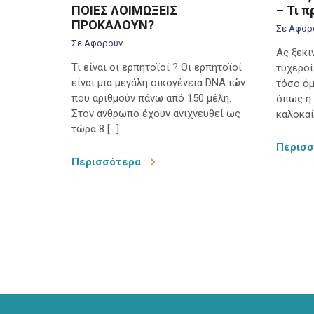
ΠΟΙΕΣ ΛΟΙΜΩΞΕΙΣ
– Τι 
ΠΡΟΚΑΛΟΥΝ?
Σε Αφορ
Σε Αφορούν
Ας ξεκι
Τι είναι οι ερπητοϊοί ? Οι ερπητοϊοί
τυχεροί
είναι μια μεγάλη οικογένεια DNA ιών
τόσο ό
που αριθμούν πάνω από 150 μέλη.
όπως η
Στον άνθρωπο έχουν ανιχνευθεί ως
καλοκαί
τώρα 8 […]
Περισ
Περισσότερα