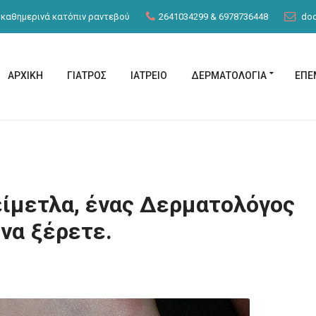
 καθημερινά κατόπιν ραντεβού
2641034299
&
6978736448
doc
ΑΡΧΙΚΗ
ΓΙΑΤΡΟΣ
ΙΑΤΡΕΙΟ
ΔΕΡΜΑΤΟΛΟΓΙΑ
ΕΠΕ
είμετλα, ένας Δερματολόγος
 να ξέρετε.