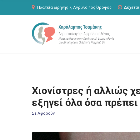
C
Πλατεία Ειρήνης 7, Αγρίνιο 4ος Όροφος
Δέχεται
H
F
O
R
:
Χιονίστρες ή αλλιώς χ
εξηγεί όλα όσα πρέπει
Σε Αφορούν