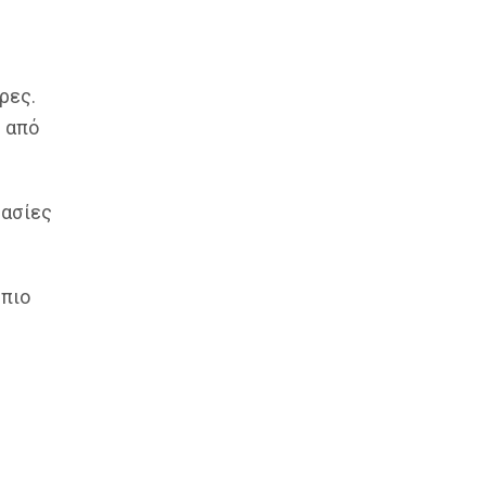
ρες.
% από
ρασίες
 πιο