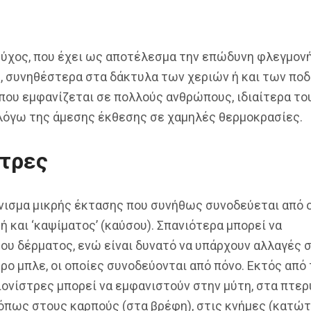
ψύχος, που έχει ως αποτέλεσμα την επώδυνη φλεγμον
 συνηθέστερα στα δάκτυλα των χεριών ή και των ποδ
 που εμφανίζεται σε πολλούς ανθρώπους, ιδιαίτερα το
 λόγω της άμεσης έκθεσης σε χαμηλές θερμοκρασίες.
στρες
ίνισμα μικρής έκτασης που συνήθως συνοδεύεται από ο
 και ‘καψίματος’ (καύσου). Σπανιότερα μπορεί να
υ δέρματος, ενώ είναι δυνατό να υπάρχουν αλλαγές 
ο μπλε, οι οποίες συνοδεύονται από πόνο. Εκτός από 
ιονίστρες μπορεί να εμφανιστούν στην μύτη, στα πτερ
 όπως στους καρπούς (στα βρέφη), στις κνήμες (κατώ