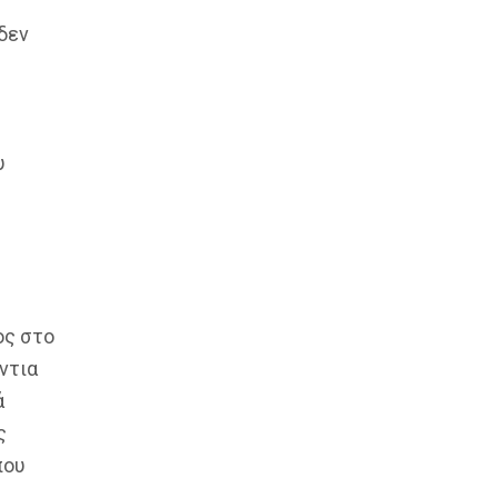
δεν
υ
ος στο
ντια
ά
ς
που