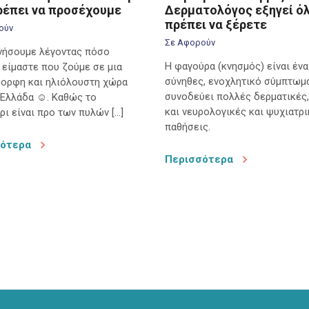
πρέπει να προσέχουμε
Δερματολόγος εξηγεί ό
πρέπει να ξέρετε
ούν
Σε Αφορούν
νήσουμε λέγοντας πόσο
Η φαγούρα (κνησμός) είναι ένα
 είμαστε που ζούμε σε μια
σύνηθες, ενοχλητικό σύμπτωμ
μορφη και ηλιόλουστη χώρα
συνοδεύει πολλές δερματικές,
 Ελλάδα ☺. Καθώς το
και νευρολογικές και ψυχιατρ
ρι είναι προ των πυλών […]
παθήσεις.
σότερα
Περισσότερα