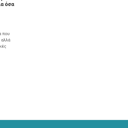
λα όσα
α που
 αλλά
ικές