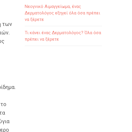
Νεογνικό Αιμαγγείωμα, ένας
Δερματολόγος εξηγεί όλα όσα πρέπει
να ξέρετε
ή των
ιών.
Τι κάνει ένας Δερματολόγος? Όλα όσα
πρέπει να ξέρετε
υς
ίδημα.
στο
τα
ύγια
τερο