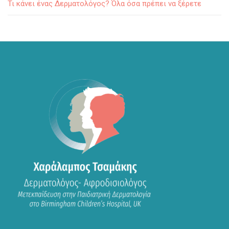
Τι κάνει ένας Δερματολόγος? Όλα όσα πρέπει να ξέρετε