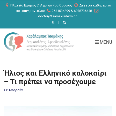
C
Πλατεία Ειρήνης 7, Αγρίνιο 4ος Όροφος
Δέχεται καθημερινά
H
κατόπιν ραντεβού
2641034299
&
6978736448
F
doctor@tsamakisderm.gr
O
R
:
MENU
Ήλιος και Ελληνικό καλοκαίρι
– Τι πρέπει να προσέχουμε
Σε Αφορούν